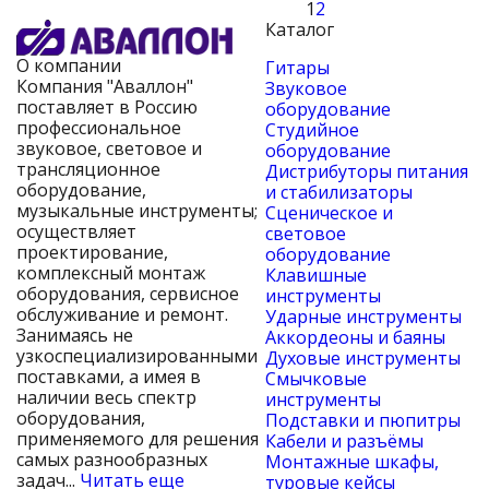
1
2
Каталог
О компании
Гитары
Компания "Аваллон"
Звуковое
поставляет в Россию
оборудование
профессиональное
Студийное
звуковое, световое и
оборудование
трансляционное
Дистрибуторы питания
оборудование,
и стабилизаторы
музыкальные инструменты;
Сценическое и
осуществляет
световое
проектирование,
оборудование
комплексный монтаж
Клавишные
оборудования, сервисное
инструменты
обслуживание и ремонт.
Ударные инструменты
Занимаясь не
Аккордеоны и баяны
узкоспециализированными
Духовые инструменты
поставками, а имея в
Смычковые
наличии весь спектр
инструменты
оборудования,
Подставки и пюпитры
применяемого для решения
Кабели и разъёмы
самых разнообразных
Монтажные шкафы,
задач...
Читать еще
туровые кейсы