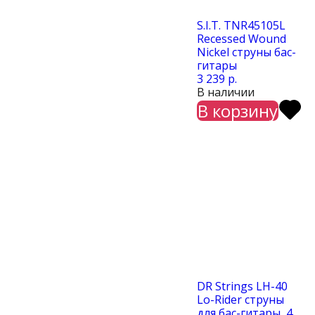
S.I.T. TNR45105L
Recessed Wound
Nickel струны бас-
гитары
3 239 р.
В наличии
В корзину
DR Strings LH-40
Lo-Rider cтруны
для бас-гитары, 4