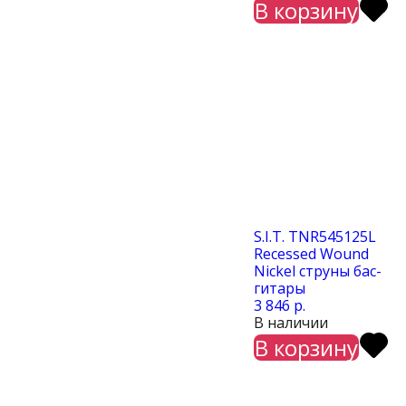
В корзину
S.I.T. TNR545125L
Recessed Wound
Nickel струны бас-
гитары
3 846 р.
В наличии
В корзину