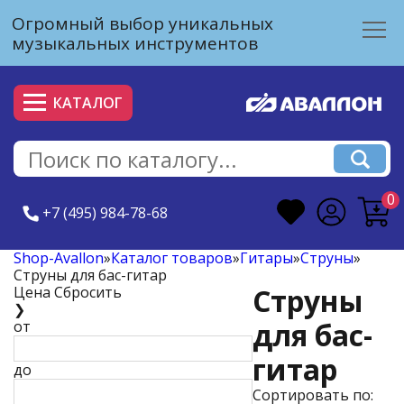
Огромный выбор уникальных
музыкальных инструментов
КАТАЛОГ
0
+7 (495) 984-78-68
Shop-Avallon
»
Каталог товаров
»
Гитары
»
Струны
»
Струны для бас-гитар
Струны
Цена
Сбросить
❯
для бас-
от
гитар
до
Сортировать по: