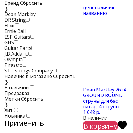
Бренд
Сбросить
цене
наличию
❯
названию
Dean Markley
DR String
Elixir
Ernie Ball
ESP Guitars
GHS
Guitar Parts
J.D.Addario
Olympia
Pirastro
S.I.T.Strings Company
Наличие в магазине
Сбросить
❯
В наличии
Dean Markley 2624
Предзаказ
GROUND ROUND
Метки
Сбросить
струны для бас
❯
гитар, 4 струны
Хит
1 648 р.
Новинка
В наличии
Применить
В корзину