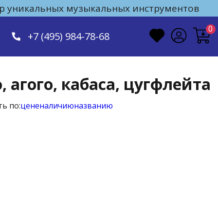
 уникальных музыкальных инструментов
0
+7 (495) 984-78-68
, агого, кабаса, цугфлейта
ь по:
цене
наличию
названию