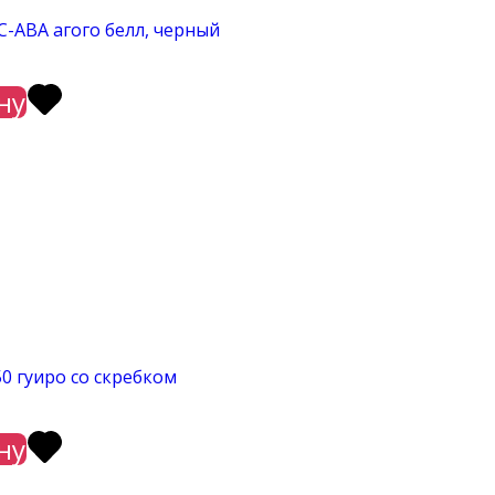
C-ABA агого белл, черный
ну
50 гуиро со скребком
ну