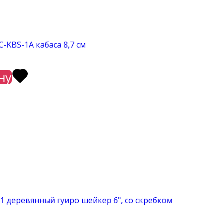
-KBS-1A кабаса 8,7 см
ну
1 деревянный гуиро шейкер 6", со скребком