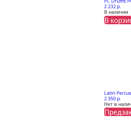
PC Drums P
2 232 р.
В наличии
В корзи
Latin Percu
2 350 р.
Нет в нали
Предза