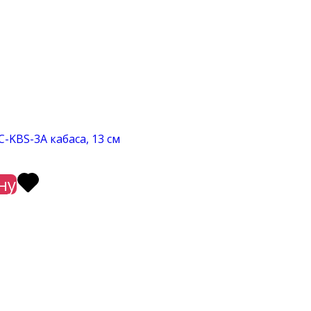
-KBS-3A кабаса, 13 см
ну