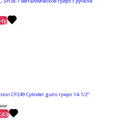
C-SH38-1 металлическое гуиро с ручкой
ну
ssion CP249 Cylinder guiro гуиро 14-1/2"
чии
каз