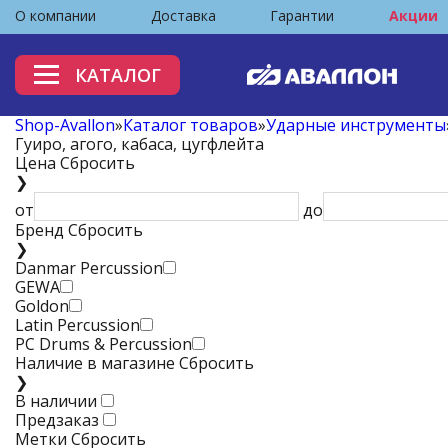
О компании
Доставка
Гарантии
Акции
КАТАЛОГ
Shop-Avallon
»
Каталог товаров
»
Ударные инструменты
Гуиро, агого, кабаса, цугфлейта
Цена
Сбросить
❯
от
до
Бренд
Сбросить
❯
Danmar Percussion
GEWA
Goldon
Latin Percussion
PC Drums & Percussion
Наличие в магазине
Сбросить
❯
В наличии
Предзаказ
Метки
Сбросить