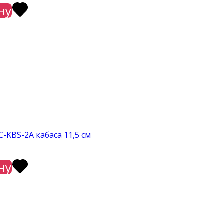
ну
-KBS-2A кабаса 11,5 см
ну