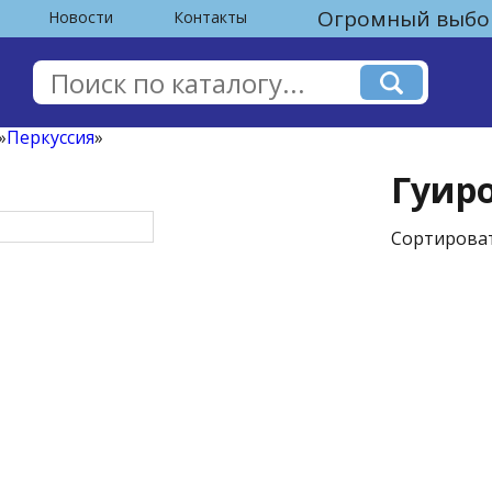
Огромный выбор
Новости
Контакты
»
Перкуссия
»
Гуиро
Сортироват