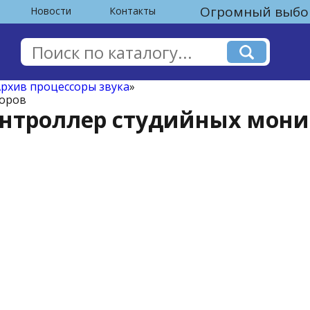
Огромный выбор
Новости
Контакты
рхив процессоры звука
»
торов
 контроллер студийных мон