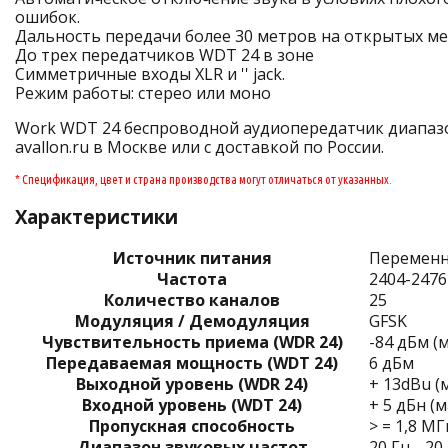
ошибок.
Дальность передачи более 30 метров на открытых ме
До трех передатчиков WDT 24 в зоне
Симметричные входы XLR и '' jack.
Режим работы: стерео или моно
Work WDT 24 беспроводной аудиопередатчик диапазон
avallon.ru в Москве или с доставкой по России.
* Спецификация, цвет и страна производства могут отличаться от указанных.
Характеристики
Источник питания
Переменны
Частота
2404-247
Количество каналов
25
Модуляция / Демодуляция
GFSK
Чувствительность приема (WDR 24)
-84 дБм (м
Передаваемая мощность (WDT 24)
6 дБм
Выходной уровень (WDR 24)
+ 13dBu (м
Входной уровень (WDT 24)
+ 5 дБн (м
Пропускная способность
> = 1,8 М
Диапазон звуковых частот
20 Гц - 20 