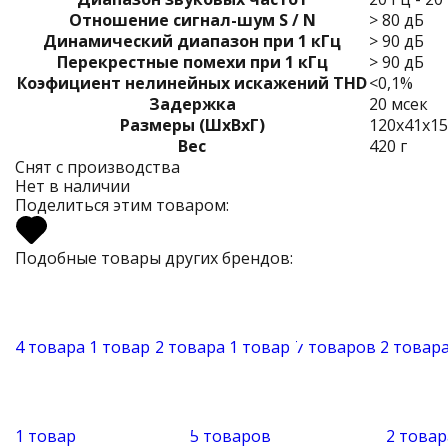
Отношение сигнал-шум S / N
> 80 дБ
Динамический диапазон при 1 кГц
> 90 дБ
Перекрестные помехи при 1 кГц
> 90 дБ
Коэфициент нелинейных искажений THD
<0,1%
Задержка
20 мсек
Размеры (ШxВxГ)
120x41x1
Вес
420 г
Снят с производства
Нет в наличии
Поделиться этим товаром:
Подобные товары других брендов:
4 товара
1 товар
2 товара
1 товар
7 товаров
2 товар
1 товар
5 товаров
2 товар