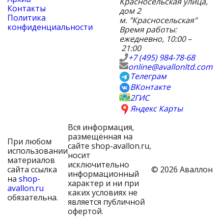
Красносельская улица,
Контакты
дом 2
Политика
м. "Красносельская"
конфиденциальности
Время работы:
ежедневно, 10:00 –
21:00
+7 (495) 984-78-68
online@avallonltd.com
Телеграм
ВКонтакте
2ГИС
Яндекс Карты
Вся информация,
размещённая на
При любом
сайте shop-avallon.ru,
использовании
носит
материалов
исключительно
сайта ссылка
© 2026 Аваллон
информационный
на
shop-
характер и ни при
avallon.ru
каких условиях не
обязательна.
является публичной
офертой.