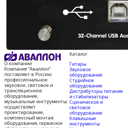
Каталог
О компании
Гитары
Компания "Аваллон"
Звуковое
поставляет в Россию
оборудование
профессиональное
Студийное
звуковое, световое и
оборудование
трансляционное
Дистрибуторы питания
оборудование,
и стабилизаторы
музыкальные инструменты;
Сценическое и
осуществляет
световое
проектирование,
оборудование
комплексный монтаж
Клавишные
оборудования, сервисное
инструменты