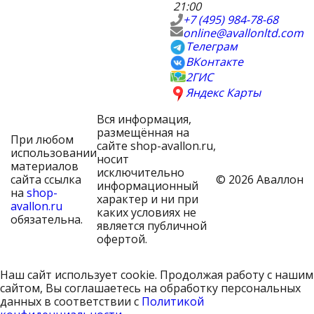
21:00
+7 (495) 984-78-68
online@avallonltd.com
Телеграм
ВКонтакте
2ГИС
Яндекс Карты
Вся информация,
размещённая на
При любом
сайте shop-avallon.ru,
использовании
носит
материалов
исключительно
сайта ссылка
© 2026 Аваллон
информационный
на
shop-
характер и ни при
avallon.ru
каких условиях не
обязательна.
является публичной
офертой.
Наш сайт использует cookie. Продолжая работу с нашим
сайтом, Вы соглашаетесь на обработку персональных
данных в соответствии с
Политикой