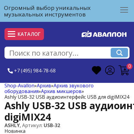
Огромный выбор уникальных
музыкальных инструментов
КАТАЛОГ
0
+7 (495) 984-78-68
Shop-Avallon
»
Архив
»
Архив звукового
оборудования
»
Архив микшеров
»
Ashly USB-32 USB аудиоинтерфейс USB для digiMIX24
Ashly USB-32 USB аудиои
digiMIX24
ASHLY
,
Артикул:
USB-32
Новинка