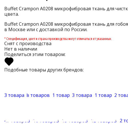
Buffet Crampon A0208 микрофибровая ткань для чистк
цвета.
Buffet Crampon A0208 микрофибровая ткань для гобоя 
в Москве или с доставкой по России.
* Спецификация, цвет и страна производства могут отличаться от указанных.
Снят с производства
Нет в наличии
Поделиться этим товаром:
Подобные товары других брендов:
3 товара
8 товаров
1 товар
3 товара
1 товар
2 тов
47 товаров
16 товаров
15 товаров
12 товаров
2 т