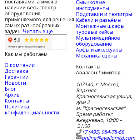
поставками, а имея в
Смычковые
наличии весь спектр
инструменты
оборудования,
Подставки и пюпитры
применяемого для решения
Кабели и разъёмы
самых разнообразных
Монтажные шкафы,
задач...
Читать еще
туровые кейсы
Мультимедийное
оборудование
Арфы и аксессуары
Как мы работаем
Механика сцены
О компании
Контакты
Доставка
Аваллон Лимитед
Гарантии
Новости
107140
,
г. Москва
,
Блог
Верхняя
Архив
Красносельская улица,
Контакты
дом 2
Политика
м. "Красносельская"
конфиденциальности
Время работы:
ежедневно, 10:00 –
21:00
+7 (495) 984-78-68
online@avallonltd.com