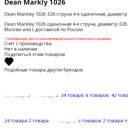
Dean Markly 1026
Dean Markley 1026 .026 струна 4-я одиночная, диаметр 
Dean Markley 1026 одиночная 4-я струна, диаметр .026
Москве или с доставкой по России.
* Спецификация, цвет и страна производства могут отличаться от указанных.
Снят с производства
Нет в наличии
Поделиться этим товаром:
Подобные товары других брендов:
15 товаров
17 товаров
34 товара
8 товаров
42 тов
24 товара
2 товара
14 товаров
5 товаров
2 товара
9