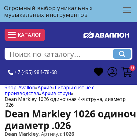
Огромный выбор уникальных
музыкальных инструментов
КАТАЛОГ
0
+7 (495) 984-78-68
Shop-Avallon
»
Архив
»
Гитары снятые с
производства
»
Архив струн
»
Dean Markley 1026 одиночная 4-я струна, диаметр
.026
Dean Markley 1026 одиночн
диаметр .026
Dean Markley
,
Артикул:
1026