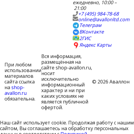
ежедневно, 10:00 –
21:00
+7 (495) 984-78-68
online@avallonltd.com
Телеграм
ВКонтакте
2ГИС
Яндекс Карты
Вся информация,
размещённая на
При любом
сайте shop-avallon.ru,
использовании
носит
материалов
исключительно
сайта ссылка
© 2026 Аваллон
информационный
на
shop-
характер и ни при
avallon.ru
каких условиях не
обязательна.
является публичной
офертой.
Наш сайт использует cookie. Продолжая работу с нашим
сайтом, Вы соглашаетесь на обработку персональных
данных в соответствии с
Политикой