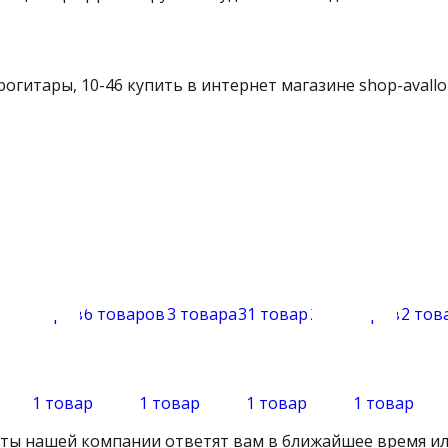
рогитары, 10-46 купить в интернет магазине shop-avallo
29 товаров
6 товаров
3 товара
31 товар
25 товаров
2 тов
1 товар
1 товар
1 товар
1 товар
сты нашей компании ответят вам в ближайшее время ил