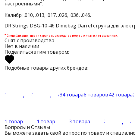
настроенными”.
Калибр: .010, .013, .017, .026, .036, .046.
DR Strings DBG-10-46 Dimebag Darrel струны для элект
* Спецификация, цвет и страна производства могут отличаться от указанных.
Снят с производства
Нет в наличии
Поделиться этим товаром:
Подобные товары других брендов:
15 товаров
17 товаров
34 товара
8 товаров
42 товара
1 товар
1 товар
3 товара
27 товаров
Вопросы и Отзывы
Вы можете задать свой вопрос по товару и специали