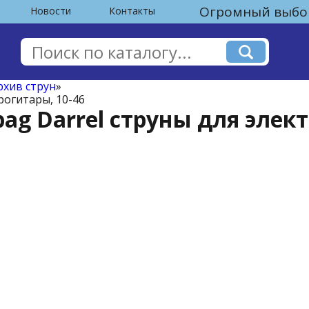
Огромный выбор
Новости
Контакты
рхив струн
»
рогитары, 10-46
bag Darrel струны для элек