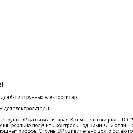
el
ы для 6-ти струнных электрогитар.
 для электрогитары.
 струны DR на своих гитарах. Вот что он говорил о DR: “
ешь реально получить контроль над ними! Они отлично
мощных риффов. Струны DR удивительно долго остаются