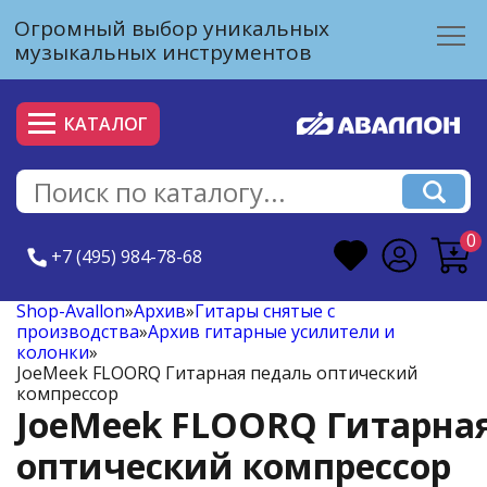
Огромный выбор уникальных
музыкальных инструментов
КАТАЛОГ
0
+7 (495) 984-78-68
Shop-Avallon
»
Архив
»
Гитары снятые с
производства
»
Архив гитарные усилители и
колонки
»
JoeMeek FLOORQ Гитарная педаль оптический
компрессор
JoeMeek FLOORQ Гитарна
оптический компрессор