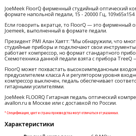
JoeMeek FloorQ фирменный студийный оптический ко
формате напольной педали, 15 - 20000 Гц, 109х65х154 м
Если говорить вкратце, то FloorQ — это фирменный 
Joemeek, выполненный в формате педали.
Президент PMI Алан Хаятт: "Мы обнаружили, что мног
студийные приборы и подключают свои инструменты п
работает компрессор, но формат стандартного прибо
Схемотехника данной педали взята с прибора TreeQ —
FloorQ может похвастать высокоимпедансным входом 
предусилителем класса А и регулятором уровня входн
компрессор выключен, педаль обеспечивает соответ
гитарными усилителями.
JoeMeek FLOORQ Гитарная педаль оптический компрес
avallon.ru в Москве или с доставкой по России.
* Спецификация, цвет и страна производства могут отличаться от указанных.
Характеристики