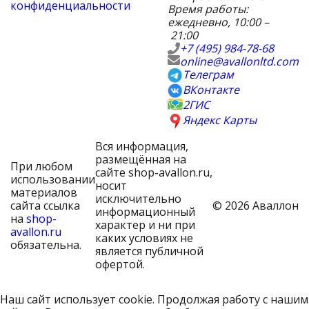
конфиденциальности
Время работы:
ежедневно, 10:00 –
21:00
+7 (495) 984-78-68
online@avallonltd.com
Телеграм
ВКонтакте
2ГИС
Яндекс Карты
Вся информация,
размещённая на
При любом
сайте shop-avallon.ru,
использовании
носит
материалов
исключительно
сайта ссылка
© 2026 Аваллон
информационный
на
shop-
характер и ни при
avallon.ru
каких условиях не
обязательна.
является публичной
офертой.
Наш сайт использует cookie. Продолжая работу с нашим