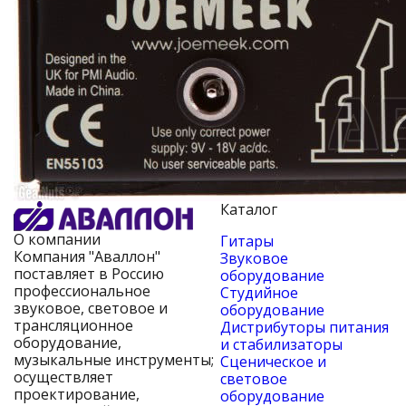
Каталог
О компании
Гитары
Компания "Аваллон"
Звуковое
поставляет в Россию
оборудование
профессиональное
Студийное
звуковое, световое и
оборудование
трансляционное
Дистрибуторы питания
оборудование,
и стабилизаторы
музыкальные инструменты;
Сценическое и
осуществляет
световое
проектирование,
оборудование