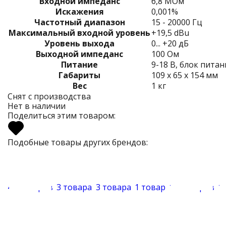
Входной импеданс
6,8 МОм
Искажения
0,001%
Частотный диапазон
15 - 20000 Гц
Максимальный входной уровень
+19,5 dBu
Уровень выхода
0... +20 дБ
Выходной импеданс
100 Ом
Питание
9-18 В, блок питан
Габариты
109 х 65 х 154 мм
Вес
1 кг
Снят с производства
Нет в наличии
Поделиться этим товаром:
Подобные товары других брендов:
47 товаров
3 товара
3 товара
1 товар
10 товаров
1