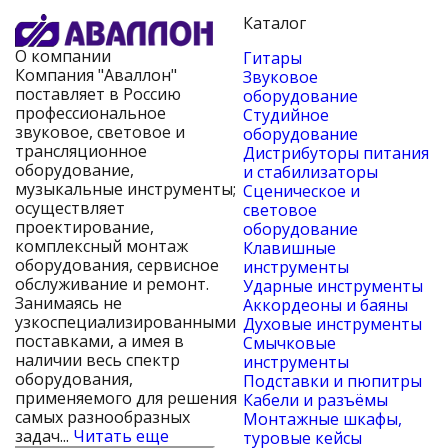
Каталог
О компании
Гитары
Компания "Аваллон"
Звуковое
поставляет в Россию
оборудование
профессиональное
Студийное
звуковое, световое и
оборудование
трансляционное
Дистрибуторы питания
оборудование,
и стабилизаторы
музыкальные инструменты;
Сценическое и
осуществляет
световое
проектирование,
оборудование
комплексный монтаж
Клавишные
оборудования, сервисное
инструменты
обслуживание и ремонт.
Ударные инструменты
Занимаясь не
Аккордеоны и баяны
узкоспециализированными
Духовые инструменты
поставками, а имея в
Смычковые
наличии весь спектр
инструменты
оборудования,
Подставки и пюпитры
применяемого для решения
Кабели и разъёмы
самых разнообразных
Монтажные шкафы,
задач...
Читать еще
туровые кейсы