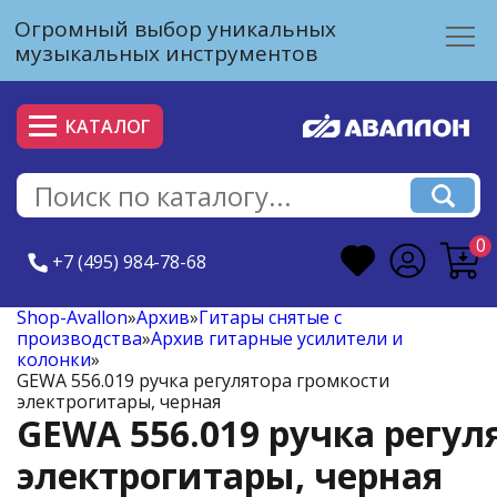
Огромный выбор уникальных
музыкальных инструментов
КАТАЛОГ
0
+7 (495) 984-78-68
Shop-Avallon
»
Архив
»
Гитары снятые с
производства
»
Архив гитарные усилители и
колонки
»
GEWA 556.019 ручка регулятора громкости
электрогитары, черная
GEWA 556.019 ручка регул
электрогитары, черная