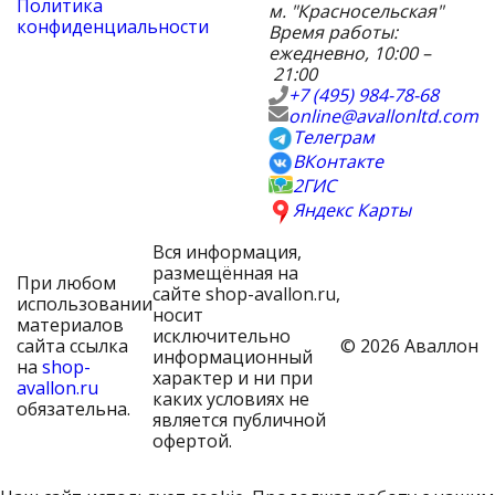
Политика
м. "Красносельская"
конфиденциальности
Время работы:
ежедневно, 10:00 –
21:00
+7 (495) 984-78-68
online@avallonltd.com
Телеграм
ВКонтакте
2ГИС
Яндекс Карты
Вся информация,
размещённая на
При любом
сайте shop-avallon.ru,
использовании
носит
материалов
исключительно
сайта ссылка
© 2026 Аваллон
информационный
на
shop-
характер и ни при
avallon.ru
каких условиях не
обязательна.
является публичной
офертой.