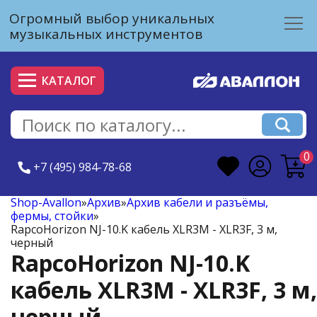
Огромный выбор уникальных
музыкальных инструментов
КАТАЛОГ
0
+7 (495) 984-78-68
Shop-Avallon
»
Архив
»
Архив кабели и разъёмы,
фермы, стойки
»
RapcoHorizon NJ-10.K кабель XLR3M - XLR3F, 3 м,
черный
RapcoHorizon NJ-10.K
кабель XLR3M - XLR3F, 3 м,
черный