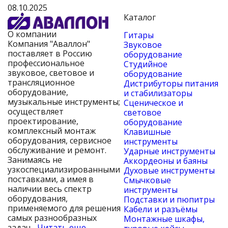
08.10.2025
Каталог
О компании
Гитары
Компания "Аваллон"
Звуковое
поставляет в Россию
оборудование
профессиональное
Студийное
звуковое, световое и
оборудование
трансляционное
Дистрибуторы питания
оборудование,
и стабилизаторы
музыкальные инструменты;
Сценическое и
осуществляет
световое
проектирование,
оборудование
комплексный монтаж
Клавишные
оборудования, сервисное
инструменты
обслуживание и ремонт.
Ударные инструменты
Занимаясь не
Аккордеоны и баяны
узкоспециализированными
Духовые инструменты
поставками, а имея в
Смычковые
наличии весь спектр
инструменты
оборудования,
Подставки и пюпитры
применяемого для решения
Кабели и разъёмы
самых разнообразных
Монтажные шкафы,
задач...
Читать еще