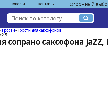
Огромный выбор
Новости
Контакты
»
Трости
»
Трости для саксофонов
»
№2,5
я сопрано саксофона jaZZ,