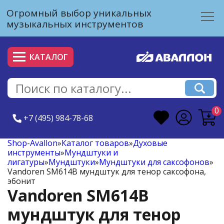
Огромный выбор уникальных
музыкальных инструментов
КАТАЛОГ
0
+7 (495) 984-78-68
Shop-Avallon
»
Каталог товаров
»
Духовые
инструменты
»
Мундштуки и
лигатуры
»
Мундштуки
»
Мундштуки для саксофонов
»
Vandoren SM614B мундштук для тенор саксофона,
эбонит
Vandoren SM614B
мундштук для тенор