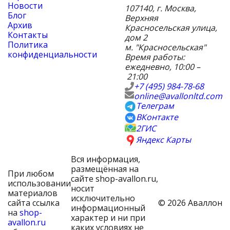
Новости
107140
,
г. Москва
,
Блог
Верхняя
Архив
Красносельская улица,
Контакты
дом 2
Политика
м. "Красносельская"
конфиденциальности
Время работы:
ежедневно, 10:00 –
21:00
+7 (495) 984-78-68
online@avallonltd.com
Телеграм
ВКонтакте
2ГИС
Яндекс Карты
Вся информация,
размещённая на
При любом
сайте shop-avallon.ru,
использовании
носит
материалов
исключительно
сайта ссылка
© 2026 Аваллон
информационный
на
shop-
характер и ни при
avallon.ru
каких условиях не