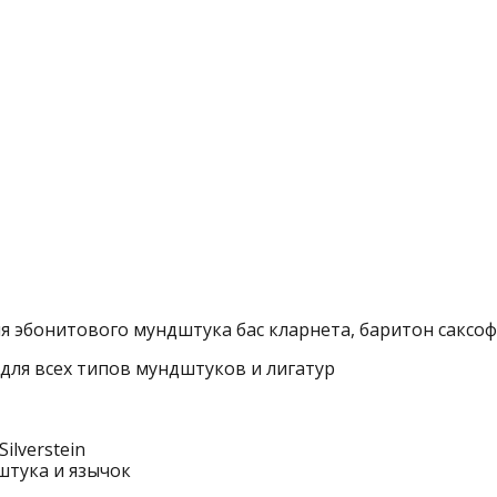
я эбонитового мундштука бас кларнета, баритон саксоф
для всех типов мундштуков и лигатур
ilverstein
штука и язычок