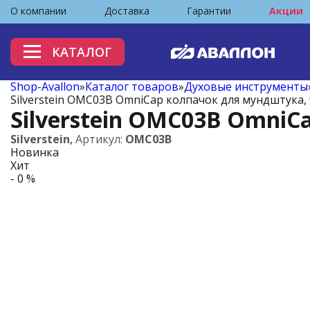
О компании
Доставка
Гарантии
Акции
КАТАЛОГ
Shop-Avallon
»
Каталог товаров
»
Духовые инструменты
Silverstein OMC03B OmniCap колпачок для мундштука,
Silverstein OMC03B Omni
Silverstein
,
Артикул:
OMC03B
Новинка
Хит
- 0 %