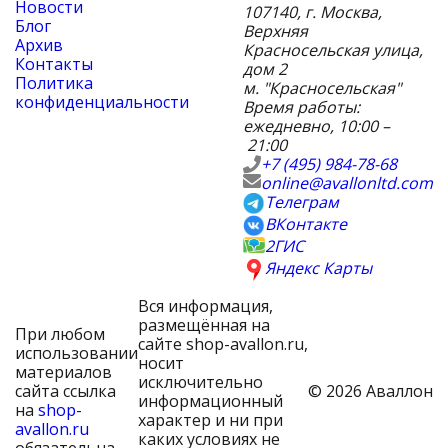
Новости
107140
,
г. Москва
,
Блог
Верхняя
Архив
Красносельская улица,
Контакты
дом 2
Политика
м. "Красносельская"
конфиденциальности
Время работы:
ежедневно, 10:00 –
21:00
+7 (495) 984-78-68
online@avallonltd.com
Телеграм
ВКонтакте
2ГИС
Яндекс Карты
Вся информация,
размещённая на
При любом
сайте shop-avallon.ru,
использовании
носит
материалов
исключительно
сайта ссылка
© 2026 Аваллон
информационный
на
shop-
характер и ни при
avallon.ru
каких условиях не