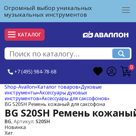
Огромный выбор уникальных
музыкальных инструментов
КАТАЛОГ
0
+7 (495) 984-78-68
Shop-Avallon
»
Каталог товаров
»
Духовые
инструменты
»
Аксессуары духовых
инструментов
»
Аксессуары для саксофонов
»
BG S20SH Ремень кожаный для саксофона
BG S20SH Ремень кожаный
BG
,
Артикул:
S20SH
Новинка
Хит