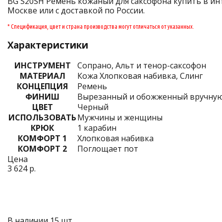
BG S20SH Ремень кожаный для саксофона купить в инт
Москве или с доставкой по России.
* Спецификация, цвет и страна производства могут отличаться от указанных.
Характеристики
ИНСТРУМЕНТ
Сопрано, Альт и тенор-саксофон
МАТЕРИАЛ
Кожа Хлопковая набивка, Слинг
КОНЦЕПЦИЯ
Ремень
ФИНИШ
Вырезанный и обожженный вручную
ЦВЕТ
Черный
ИСПОЛЬЗОВАТЬ
Мужчины и женщины
КРЮК
1 карабин
КОМФОРТ 1
Хлопковая набивка
КОМФОРТ 2
Поглощает пот
Цена
3 624 р.
В наличии 15 шт.