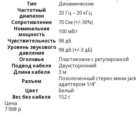
Тип
Динамические
Частотный
20 Гц – 20 кГц
диапазон
Сопротивление
70 Ом (+/-30%)
Номинальная
100 мВт
мощность
Чувствительность
98 дБ
Уровень звукового
98 дБ (+/-3 дБ)
давления
Оголовье
Пластиковое с регулировкой
Подвод кабеля
Двухсторонний
Длина кабеля
3 м
Позолоченный стерео мини jack
Разъем
адаптером 1/4”
Цвет
Белый
Вес без кабеля
152 г
Цена
7 068 р.