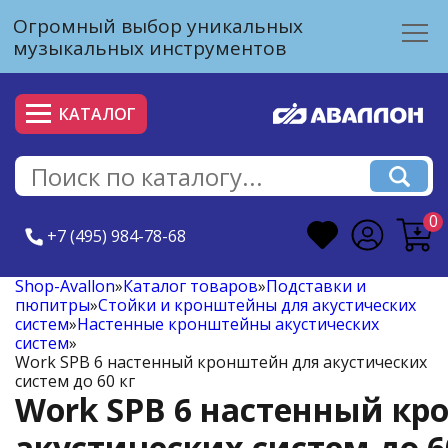
Огромный выбор уникальных
музыкальных инструментов
КАТАЛОГ
0
+7 (495) 984-78-68
Shop-Avallon
»
Каталог товаров
»
Подставки и
пюпитры
»
Стойки и кронштейны для акустических
систем
»
Настенные кронштейны акустических
систем
»
Work SPB 6 настенный кронштейн для акустических
систем до 60 кг
Work SPB 6 настенный кр
акустических систем до 6