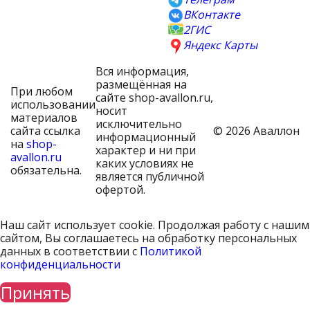
ВКонтакте
2ГИС
Яндекс Карты
Вся информация,
размещённая на
При любом
сайте shop-avallon.ru,
использовании
носит
материалов
исключительно
сайта ссылка
© 2026 Аваллон
информационный
на
shop-
характер и ни при
avallon.ru
каких условиях не
обязательна.
является публичной
офертой.
Наш сайт использует cookie. Продолжая работу с нашим
сайтом, Вы соглашаетесь на обработку персональных
данных в соответствии с
Политикой
конфиденциальности
Принять