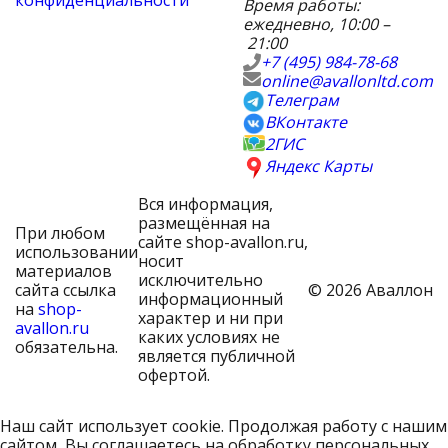
конфиденциальности
Время работы:
ежедневно, 10:00 –
21:00
+7 (495) 984-78-68
online@avallonltd.com
Телеграм
ВКонтакте
2ГИС
Яндекс Карты
Вся информация,
размещённая на
При любом
сайте shop-avallon.ru,
использовании
носит
материалов
исключительно
сайта ссылка
© 2026 Аваллон
информационный
на
shop-
характер и ни при
avallon.ru
каких условиях не
обязательна.
является публичной
офертой.
Наш сайт использует cookie. Продолжая работу с нашим
сайтом, Вы соглашаетесь на обработку персональных