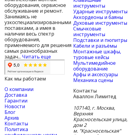
Клавишные
оборудования, сервисное
инструменты
обслуживание и ремонт.
Ударные инструменты
Занимаясь не
Аккордеоны и баяны
узкоспециализированными
Духовые инструменты
поставками, а имея в
Смычковые
наличии весь спектр
инструменты
оборудования,
Подставки и пюпитры
применяемого для решения
Кабели и разъёмы
самых разнообразных
Монтажные шкафы,
задач...
Читать еще
туровые кейсы
Мультимедийное
оборудование
Арфы и аксессуары
Как мы работаем
Механика сцены
О компании
Контакты
Доставка
Аваллон Лимитед
Гарантии
Новости
107140
,
г. Москва
,
Блог
Верхняя
Архив
Красносельская улица,
Контакты
дом 2
Политика
м. "Красносельская"