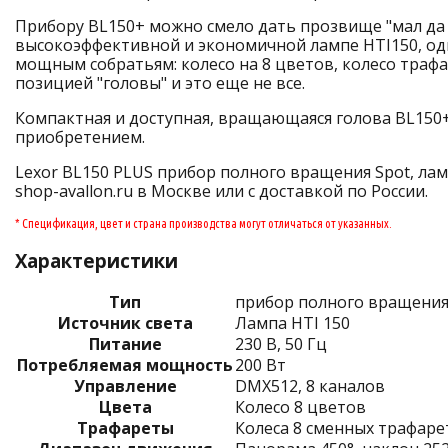
Прибору BL150+ можно смело дать прозвище "мал да у
высокоэффективной и экономичной лампе HTI150, одн
мощным собратьям: колесо на 8 цветов, колесо траф
позицией "головы" и это еще не все.
Компактная и доступная, вращающаяся голова BL150
приобретением.
Lexor BL150 PLUS прибор полного вращения Spot, лам
shop-avallon.ru в Москве или с доставкой по России.
* Спецификация, цвет и страна производства могут отличаться от указанных.
Характеристики
Тип
прибор полного вращения
Источник света
Лампа HTI 150
Питание
230 В, 50 Гц
Потребляемая мощность
200 Вт
Управление
DMX512, 8 каналов
Цвета
Колесо 8 цветов
Трафареты
Колеса 8 сменных трафарет