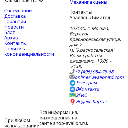
Как мы работаем
Механика сцены
О компании
Контакты
Доставка
Аваллон Лимитед
Гарантии
Новости
107140
,
г. Москва
,
Блог
Верхняя
Архив
Красносельская улица,
Контакты
дом 2
Политика
м. "Красносельская"
конфиденциальности
Время работы:
ежедневно, 10:00 –
21:00
+7 (495) 984-78-68
online@avallonltd.com
Телеграм
ВКонтакте
2ГИС
Яндекс Карты
Вся информация,
размещённая на
При любом
сайте shop-avallon.ru,
использовании