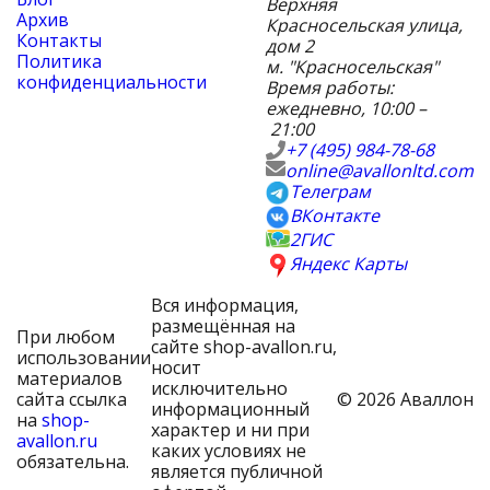
Верхняя
Архив
Красносельская улица,
Контакты
дом 2
Политика
м. "Красносельская"
конфиденциальности
Время работы:
ежедневно, 10:00 –
21:00
+7 (495) 984-78-68
online@avallonltd.com
Телеграм
ВКонтакте
2ГИС
Яндекс Карты
Вся информация,
размещённая на
При любом
сайте shop-avallon.ru,
использовании
носит
материалов
исключительно
сайта ссылка
© 2026 Аваллон
информационный
на
shop-
характер и ни при
avallon.ru
каких условиях не
обязательна.
является публичной