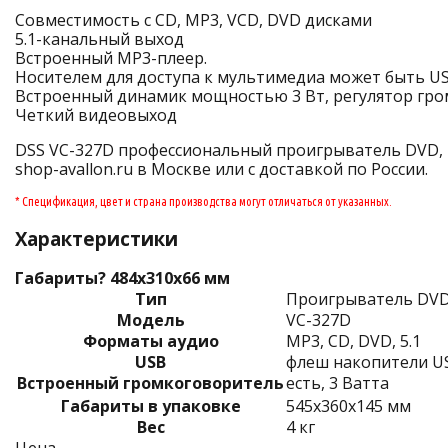
Совместимость с CD, MP3, VCD, DVD дисками
5.1-канальный выход
Встроенный MP3-плеер.
Носителем для доступа к мультимедиа может быть US
Встроенный динамик мощностью 3 Вт, регулятор гро
Четкий видеовыход
DSS VC-327D профессиональный проигрыватель DVD, 1
shop-avallon.ru в Москве или с доставкой по России.
* Спецификация, цвет и страна производства могут отличаться от указанных.
Характеристики
Габариты? 484х310х66 мм
Тип
Проигрыватель DVD
Модель
VC-327D
Форматы аудио
MP3, CD, DVD, 5.1
USB
флеш накопители US
Встроенный громкоговоритель
есть, 3 Ватта
Габариты в упаковке
545х360х145 мм
Вес
4 кг
Цена