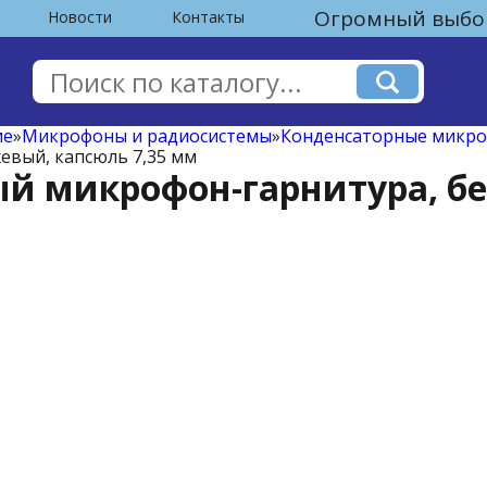
Огромный выбор
Новости
Контакты
ие
»
Микрофоны и радиосистемы
»
Конденсаторные микр
евый, капсюль 7,35 мм
й микрофон-гарнитура, бе