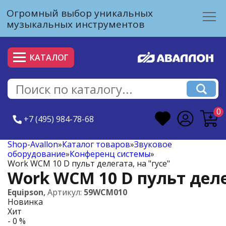
Огромный выбор уникальных
музыкальных инструментов
КАТАЛОГ
0
+7 (495) 984-78-68
Shop-Avallon
»
Каталог товаров
»
Звуковое
оборудование
»
Конференц системы
»
Work WCM 10 D пульт делегата, на "гусе"
Work WCM 10 D пульт делег
Equipson
,
Артикул:
59WCM010
Новинка
Хит
- 0 %