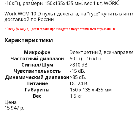
-16кГц, размеры 150х135х435 мм, вес 1 кг, WORK.
Work WCM 10 D пульт делегата, на "гусе" купить в инт
доставкой по России.
* Спецификация, цвет и страна производства могут отличаться от указанных.
Характеристики
Микрофон
Электретный, всенаправл
Частотный диапазон
50 Гц - 16 кГц
Сигнал/Шум
>810 dB.
Чувствительность
-15 dB.
Динамический диапазон
>85 dB.
Питание
DC 24 В.
Габариты
150 x 135 x 435 мм
Вес
1,5 кг
Цена
15 947 р.