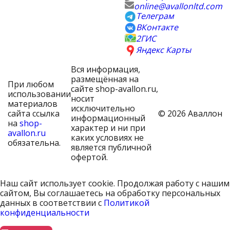
online@avallonltd.com
Телеграм
ВКонтакте
2ГИС
Яндекс Карты
Вся информация,
размещённая на
При любом
сайте shop-avallon.ru,
использовании
носит
материалов
исключительно
сайта ссылка
© 2026 Аваллон
информационный
на
shop-
характер и ни при
avallon.ru
каких условиях не
обязательна.
является публичной
офертой.
Наш сайт использует cookie. Продолжая работу с нашим
сайтом, Вы соглашаетесь на обработку персональных
данных в соответствии с
Политикой
конфиденциальности