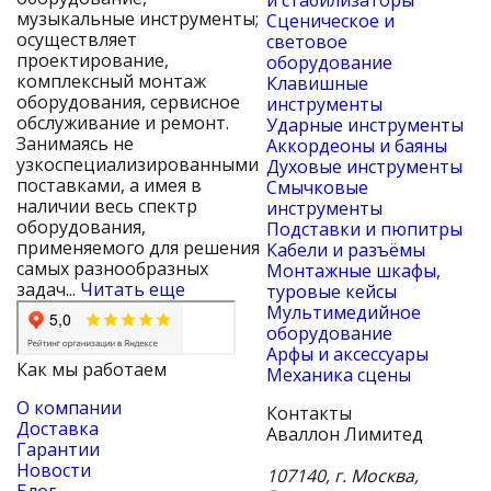
и стабилизаторы
музыкальные инструменты;
Сценическое и
осуществляет
световое
проектирование,
оборудование
комплексный монтаж
Клавишные
оборудования, сервисное
инструменты
обслуживание и ремонт.
Ударные инструменты
Занимаясь не
Аккордеоны и баяны
узкоспециализированными
Духовые инструменты
поставками, а имея в
Смычковые
наличии весь спектр
инструменты
оборудования,
Подставки и пюпитры
применяемого для решения
Кабели и разъёмы
самых разнообразных
Монтажные шкафы,
задач...
Читать еще
туровые кейсы
Мультимедийное
оборудование
Арфы и аксессуары
Как мы работаем
Механика сцены
О компании
Контакты
Доставка
Аваллон Лимитед
Гарантии
Новости
107140
,
г. Москва
,