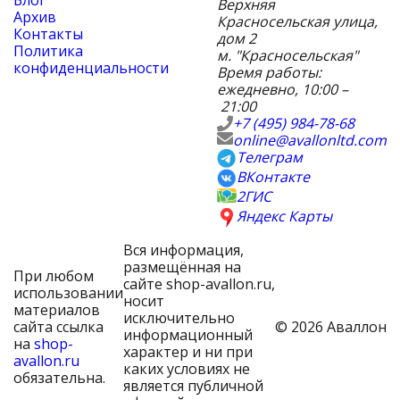
Блог
Верхняя
Архив
Красносельская улица,
Контакты
дом 2
Политика
м. "Красносельская"
конфиденциальности
Время работы:
ежедневно, 10:00 –
21:00
+7 (495) 984-78-68
online@avallonltd.com
Телеграм
ВКонтакте
2ГИС
Яндекс Карты
Вся информация,
размещённая на
При любом
сайте shop-avallon.ru,
использовании
носит
материалов
исключительно
сайта ссылка
© 2026 Аваллон
информационный
на
shop-
характер и ни при
avallon.ru
каких условиях не
обязательна.
является публичной