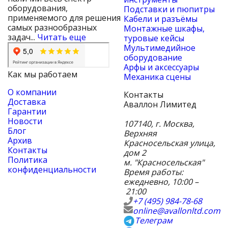
оборудования,
Подставки и пюпитры
применяемого для решения
Кабели и разъёмы
самых разнообразных
Монтажные шкафы,
задач...
Читать еще
туровые кейсы
Мультимедийное
оборудование
Арфы и аксессуары
Как мы работаем
Механика сцены
О компании
Контакты
Доставка
Аваллон Лимитед
Гарантии
Новости
107140
,
г. Москва
,
Блог
Верхняя
Архив
Красносельская улица,
Контакты
дом 2
Политика
м. "Красносельская"
конфиденциальности
Время работы:
ежедневно, 10:00 –
21:00
+7 (495) 984-78-68
online@avallonltd.com
Телеграм