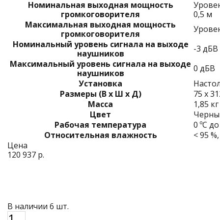
Номинальная выходная мощность
Уровен
громкоговорителя
0,5 м
Максимальная выходная мощность
Уровен
громкоговорителя
Номинальный уровень сигнала на выходе
-3 дБВ
наушников
Максимальный уровень сигнала на выходе
0 дБВ
наушников
Установка
Насто
Размеры (В x Ш x Д)
75 x 3
Масса
1,85 кг
Цвет
Черны
Рабочая температура
0 ºC до
Относительная влажность
< 95 %,
Цена
120 937 р.
В наличии 6 шт.