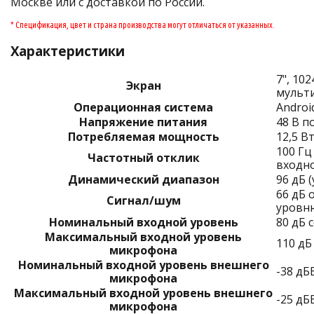
Москве или с доставкой по России.
* Спецификация, цвет и страна производства могут отличаться от указанных.
Характеристики
7", 10
Экран
мульт
Операционная система
Androi
Напряжение питания
48 В п
Потребляемая мощность
12,5 В
100 Гц
Частотный отклик
входно
Динамический диапазон
96 дБ 
66 дБ 
Сигнал/шум
уровню
Номинальный входной уровень
80 дБ 
Максимальный входной уровень
110 дБ
микрофона
Номинальный входной уровень внешнего
-38 дБ
микрофона
Максимальный входной уровень внешнего
-25 дБ
микрофона