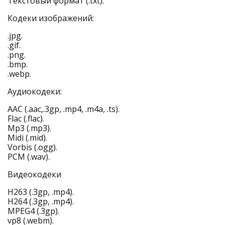
Текстовый формат (.txt).
Кодеки изображений:
.jpg.
.gif.
.png.
.bmp.
.webp.
Аудиокодеки:
AAC (.aac,.3gp, .mp4, .m4a, .ts).
Flac (.flac).
Mp3 (.mp3).
Midi (.mid).
Vorbis (.ogg).
PCM (.wav).
Видеокодеки
H263 (.3gp, .mp4).
H264 (.3gp, .mp4).
MPEG4 (.3gp).
vp8 (.webm).