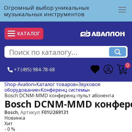
Огромный выбор уникальных
музыкальных инструментов
КАТАЛОГ
0
+7 (495) 984-78-68
Shop-Avallon
»
Каталог товаров
»
Звуковое
оборудование
»
Конференц системы
»
Bosch DCNM-MMD конференц-пульт абонента
Bosch DCNM-MMD конфере
Bosch
,
Артикул:
F01U269131
Новинка
Хит
- 0 %