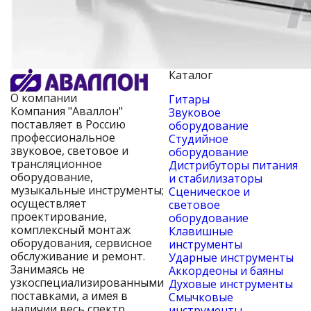
Каталог
О компании
Гитары
Компания "Аваллон"
Звуковое
поставляет в Россию
оборудование
профессиональное
Студийное
звуковое, световое и
оборудование
трансляционное
Дистрибуторы питания
оборудование,
и стабилизаторы
музыкальные инструменты;
Сценическое и
осуществляет
световое
проектирование,
оборудование
комплексный монтаж
Клавишные
оборудования, сервисное
инструменты
обслуживание и ремонт.
Ударные инструменты
Занимаясь не
Аккордеоны и баяны
узкоспециализированными
Духовые инструменты
поставками, а имея в
Смычковые
наличии весь спектр
инструменты