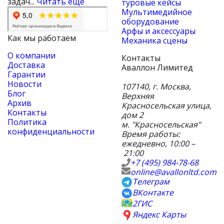
задач...
Читать еще
туровые кейсы
Мультимедийное
оборудование
Арфы и аксессуары
Как мы работаем
Механика сцены
О компании
Контакты
Доставка
Аваллон Лимитед
Гарантии
Новости
107140
,
г. Москва
,
Блог
Верхняя
Архив
Красносельская улица,
Контакты
дом 2
Политика
м. "Красносельская"
конфиденциальности
Время работы:
ежедневно, 10:00 –
21:00
+7 (495) 984-78-68
online@avallonltd.com
Телеграм
ВКонтакте
2ГИС
Яндекс Карты