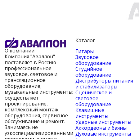
Каталог
О компании
Гитары
Компания "Аваллон"
Звуковое
поставляет в Россию
оборудование
профессиональное
Студийное
звуковое, световое и
оборудование
трансляционное
Дистрибуторы питания
оборудование,
и стабилизаторы
музыкальные инструменты;
Сценическое и
осуществляет
световое
проектирование,
оборудование
комплексный монтаж
Клавишные
оборудования, сервисное
инструменты
обслуживание и ремонт.
Ударные инструменты
Занимаясь не
Аккордеоны и баяны
узкоспециализированными
Духовые инструменты
поставками, а имея в