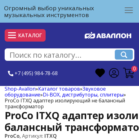
Огромный выбор уникальных
музыкальных инструментов
КАТАЛОГ
0
+7 (495) 984-78-68
Shop-Avallon
»
Каталог товаров
»
Звуковое
оборудование
»
Di-BOX, дистрибуторы, сплитеры
»
ProCo ITXQ адаптер изолирующий не балансный
трансформатор
ProCo ITXQ адаптер изол
балансный трансформато
ProCo
,
Артикул:
ITXQ