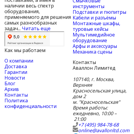
Смычковые
наличии весь спектр
инструменты
оборудования,
Подставки и пюпитры
применяемого для решения
Кабели и разъёмы
самых разнообразных
Монтажные шкафы,
задач...
Читать еще
туровые кейсы
Мультимедийное
оборудование
Арфы и аксессуары
Как мы работаем
Механика сцены
О компании
Контакты
Доставка
Аваллон Лимитед
Гарантии
Новости
107140
,
г. Москва
,
Блог
Верхняя
Архив
Красносельская улица,
Контакты
дом 2
Политика
м. "Красносельская"
конфиденциальности
Время работы:
ежедневно, 10:00 –
21:00
+7 (495) 984-78-68
online@avallonltd.com