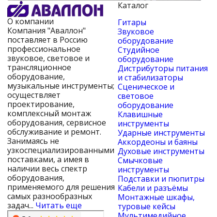
Каталог
О компании
Гитары
Компания "Аваллон"
Звуковое
поставляет в Россию
оборудование
профессиональное
Студийное
звуковое, световое и
оборудование
трансляционное
Дистрибуторы питания
оборудование,
и стабилизаторы
музыкальные инструменты;
Сценическое и
осуществляет
световое
проектирование,
оборудование
комплексный монтаж
Клавишные
оборудования, сервисное
инструменты
обслуживание и ремонт.
Ударные инструменты
Занимаясь не
Аккордеоны и баяны
узкоспециализированными
Духовые инструменты
поставками, а имея в
Смычковые
наличии весь спектр
инструменты
оборудования,
Подставки и пюпитры
применяемого для решения
Кабели и разъёмы
самых разнообразных
Монтажные шкафы,
задач...
Читать еще
туровые кейсы
Мультимедийное