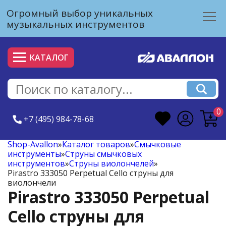
Огромный выбор уникальных
музыкальных инструментов
КАТАЛОГ
0
+7 (495) 984-78-68
Shop-Avallon
»
Каталог товаров
»
Смычковые
инструменты
»
Струны смычковых
инструментов
»
Струны виолончелей
»
Pirastro 333050 Perpetual Cello струны для
виолончели
Pirastro 333050 Perpetual
Cello струны для