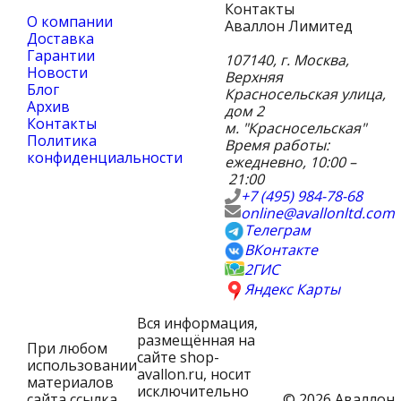
Контакты
О компании
Аваллон Лимитед
Доставка
Гарантии
107140
,
г. Москва
,
Новости
Верхняя
Блог
Красносельская улица,
Архив
дом 2
Контакты
м. "Красносельская"
Политика
Время работы:
конфиденциальности
ежедневно, 10:00 –
21:00
+7 (495) 984-78-68
online@avallonltd.com
Телеграм
ВКонтакте
2ГИС
Яндекс Карты
Вся информация,
размещённая на
При любом
сайте shop-
использовании
avallon.ru, носит
материалов
исключительно
сайта ссылка
© 2026 Аваллон