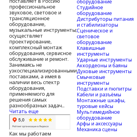
поставляет в Россию
оборудование
профессиональное
Студийное
звуковое, световое и
оборудование
трансляционное
Дистрибуторы питания
оборудование,
и стабилизаторы
музыкальные инструменты;
Сценическое и
осуществляет
световое
проектирование,
оборудование
комплексный монтаж
Клавишные
оборудования, сервисное
инструменты
обслуживание и ремонт.
Ударные инструменты
Занимаясь не
Аккордеоны и баяны
узкоспециализированными
Духовые инструменты
поставками, а имея в
Смычковые
наличии весь спектр
инструменты
оборудования,
Подставки и пюпитры
применяемого для
Кабели и разъёмы
решения самых
Монтажные шкафы,
разнообразных задач...
туровые кейсы
Читать еще
Мультимедийное
оборудование
Арфы и аксессуары
Механика сцены
Как мы работаем