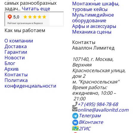
самых разнообразных
Монтажные шкафы,
задач...
Читать еще
туровые кейсы
Мультимедийное
оборудование
Арфы и аксессуары
Как мы работаем
Механика сцены
О компании
Контакты
Доставка
Аваллон Лимитед
Гарантии
Новости
107140
,
г. Москва
,
Блог
Верхняя
Архив
Красносельская улица,
Контакты
дом 2
Политика
м. "Красносельская"
конфиденциальности
Время работы:
ежедневно, 10:00 –
21:00
+7 (495) 984-78-68
online@avallonltd.com
Телеграм
ВКонтакте
2ГИС