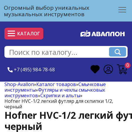
Огромный выбор уникальных
музыкальных инструментов
КАТАЛОГ
0
+7 (495) 984-78-68
Shop-Avallon
»
Каталог товаров
»
Смычковые
инструменты
»
Футляры и чехлы смычковых
инструментов
»
Скрипки и альты
»
Hofner HVС-1/2 легкий футляр для скпипки 1/2,
черный
Hofner HVС-1/2 легкий фу
черный