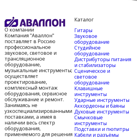
Каталог
О компании
Гитары
Компания "Аваллон"
Звуковое
поставляет в Россию
оборудование
профессиональное
Студийное
звуковое, световое и
оборудование
трансляционное
Дистрибуторы питания
оборудование,
и стабилизаторы
музыкальные инструменты;
Сценическое и
осуществляет
световое
проектирование,
оборудование
комплексный монтаж
Клавишные
оборудования, сервисное
инструменты
обслуживание и ремонт.
Ударные инструменты
Занимаясь не
Аккордеоны и баяны
узкоспециализированными
Духовые инструменты
поставками, а имея в
Смычковые
наличии весь спектр
инструменты
оборудования,
Подставки и пюпитры
применяемого для решения
Кабели и разъёмы