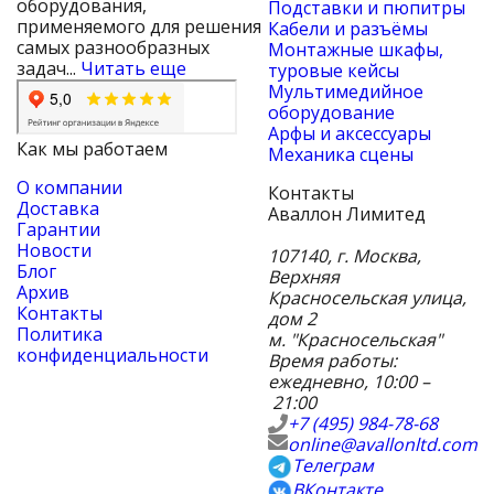
оборудования,
Подставки и пюпитры
применяемого для решения
Кабели и разъёмы
самых разнообразных
Монтажные шкафы,
задач...
Читать еще
туровые кейсы
Мультимедийное
оборудование
Арфы и аксессуары
Как мы работаем
Механика сцены
О компании
Контакты
Доставка
Аваллон Лимитед
Гарантии
Новости
107140
,
г. Москва
,
Блог
Верхняя
Архив
Красносельская улица,
Контакты
дом 2
Политика
м. "Красносельская"
конфиденциальности
Время работы:
ежедневно, 10:00 –
21:00
+7 (495) 984-78-68
online@avallonltd.com
Телеграм
ВКонтакте