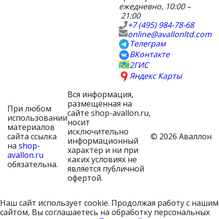
ежедневно, 10:00 –
21:00
+7 (495) 984-78-68
online@avallonltd.com
Телеграм
ВКонтакте
2ГИС
Яндекс Карты
Вся информация,
размещённая на
При любом
сайте shop-avallon.ru,
использовании
носит
материалов
исключительно
сайта ссылка
© 2026 Аваллон
информационный
на
shop-
характер и ни при
avallon.ru
каких условиях не
обязательна.
является публичной
офертой.
Наш сайт использует cookie. Продолжая работу с нашим
сайтом, Вы соглашаетесь на обработку персональных