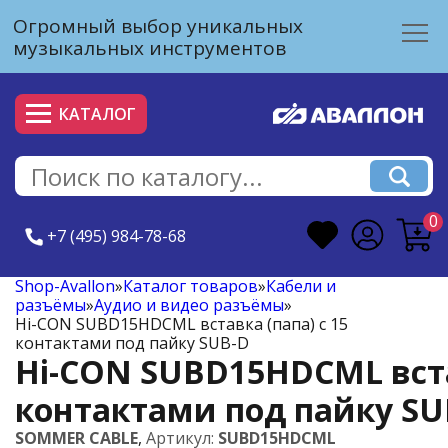
Огромный выбор уникальных
музыкальных инструментов
КАТАЛОГ
0
+7 (495) 984-78-68
Shop-Avallon
»
Каталог товаров
»
Кабели и
разъёмы
»
Аудио и видео разъёмы
»
Hi-CON SUBD15HDCML вставка (папа) с 15
контактами под пайку SUB-D
Hi-CON SUBD15HDCML встав
контактами под пайку SU
SOMMER CABLE
,
Артикул:
SUBD15HDCML