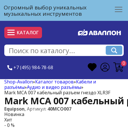
Огромный выбор уникальных
музыкальных инструментов
КАТАЛОГ
0
+7 (495) 984-78-68
Shop-Avallon
»
Каталог товаров
»
Кабели и
разъёмы
»
Аудио и видео разъёмы
»
Mark MCA 007 кабельный разъем гнездо XLR3F
Mark MCA 007 кабельный 
Equipson
,
Артикул:
40MCO007
Новинка
Хит
- 0 %