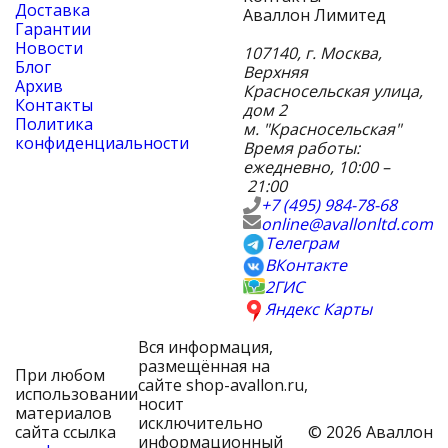
Доставка
Аваллон Лимитед
Гарантии
Новости
107140
,
г. Москва
,
Блог
Верхняя
Архив
Красносельская улица,
Контакты
дом 2
Политика
м. "Красносельская"
конфиденциальности
Время работы:
ежедневно, 10:00 –
21:00
+7 (495) 984-78-68
online@avallonltd.com
Телеграм
ВКонтакте
2ГИС
Яндекс Карты
Вся информация,
размещённая на
При любом
сайте shop-avallon.ru,
использовании
носит
материалов
исключительно
сайта ссылка
© 2026 Аваллон
информационный