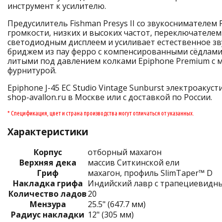
инструмент к усилителю.
Предусилитель Fishman Presys II со звукоснимателем
громкости, низких и высоких частот, переключателе
светодиодным дисплеем и усиливает естественное з
бриджем из пау ферро с компенсированными сёдлами,
литыми под давлением колками Epiphone Premium с 
фурнитурой.
Epiphone J-45 EC Studio Vintage Sunburst электроакус
shop-avallon.ru в Москве или с доставкой по России.
* Спецификация, цвет и страна производства могут отличаться от указанных.
Характеристики
Корпус
отборный махагон
Верхняя дека
массив Ситкинской ели
Гриф
махагон, профиль SlimTaper™ D
Накладка грифа
Индийский лавр с трапециевидн
Количество ладов
20
Мензура
25.5" (647.7 мм)
Радиус накладки
12" (305 мм)