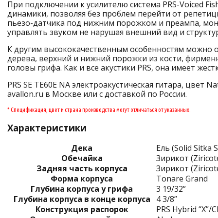
При подключении к усилителю система PRS-Voiced Fis
динамики, позволяя без проблем перейти от репетици
пьезо-датчика под нижним порожком и преампа, монт
управлять звуком не нарушая внешний вид и структур
К другим высококачественным особенностям можно от
дерева, верхний и нижний порожки из кости, фирмен
головы грифа. Как и все акустики PRS, она имеет жест
PRS SE TE60E NA электроакустическая гитара, цвет Nat
avallon.ru в Москве или с доставкой по России.
* Спецификация, цвет и страна производства могут отличаться от указанных.
Характеристики
Дека
Ель (Solid Sitka 
Обечайка
Зирикот (Ziricot
Задняя часть корпуса
Зирикот (Ziricot
Форма корпуса
Tonare Grand
Глубина корпуса у грифа
3 19/32”
Глубина корпуса в конце корпуса
4 3/8”
Конструкция распорок
PRS Hybrid “X”/Cl