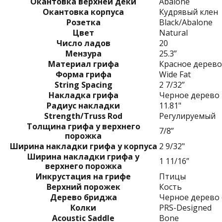
Окантовка верхней деки
Abalone
Окантовка корпуса
Кудрявый клен
Розетка
Black/Abalone
Цвет
Natural
Число ладов
20
Мензура
25.3”
Материал грифа
Красное дерево
Форма грифа
Wide Fat
String Spacing
2 7/32”
Накладка грифа
Черное дерево
Радиус накладки
11.81"
Strength/Truss Rod
Регулируемый
Толщина грифа у верхнего
7/8”
порожка
Ширина накладки грифа у корпуса
2 9/32"
Ширина накладки грифа у
1 11/16”
верхнего порожка
Инкрустация на грифе
Птицы
Верхний порожек
Кость
Дерево бриджа
Черное дерево 
Колки
PRS-Designed
Acoustic Saddle
Bone