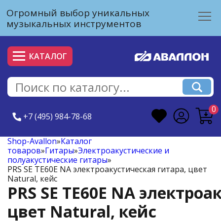
Огромный выбор уникальных
музыкальных инструментов
КАТАЛОГ
0
+7 (495) 984-78-68
Shop-Avallon
»
Каталог
товаров
»
Гитары
»
Электроакустические и
полуакустические гитары
»
PRS SE TE60E NA электроакустическая гитара, цвет
Natural, кейс
PRS SE TE60E NA электроа
цвет Natural, кейс