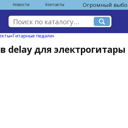
Огромный выбор
Новости
Контакты
екты
»
Гитарные педали
»
в delay для электрогитары