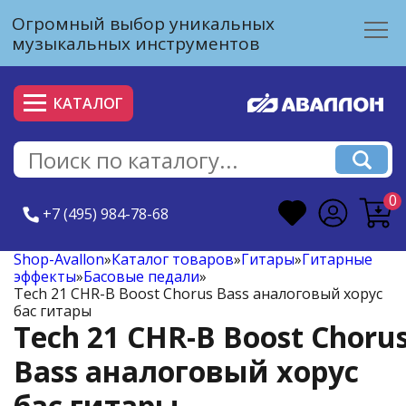
Огромный выбор уникальных
музыкальных инструментов
КАТАЛОГ
0
+7 (495) 984-78-68
Shop-Avallon
»
Каталог товаров
»
Гитары
»
Гитарные
эффекты
»
Басовые педали
»
Tech 21 CHR-B Boost Chorus Bass аналоговый хорус
бас гитары
Tech 21 CHR-B Boost Choru
Bass аналоговый хорус
бас гитары