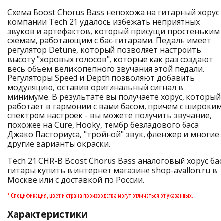
Схема Boost Chorus Bass непохожа на гитарный хорус 
компании Tech 21 удалось избежать неприятных
звуков и артефактов, который присущи простеньким
схемам, работающим с бас-гитарами. Педаль имеет
регулятор Detune, который позволяет настроить
высоту "хоровых голосов", которые как раз создают
весь объем великопепного звучания этой педали.
Регуляторы Speed и Depth позволяют добавить
модуляцию, оставив оригинальный сигнал в
минимуме. В результате вы получаете хорус, который
работает в гармонии с вами басом, причем с широки
спектром настроек - вы можете получить звучание,
похожее на Cure, Hooky, тембр безладового баса
Джако Пасториуса, "тройной" звук, фленжер и многие
другие варианты окраски.
Tech 21 CHR-B Boost Chorus Bass аналоговый хорус ба
гитары купить в интернет магазине shop-avallon.ru в
Москве или с доставкой по России.
* Спецификация, цвет и страна производства могут отличаться от указанных.
Характеристики