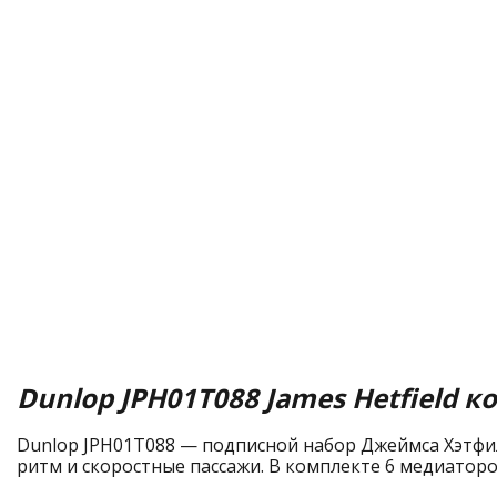
Dunlop JPH01T088 James Hetfield к
Dunlop JPH01T088 — подписной набор Джеймса Хэтфилд
ритм и скоростные пассажи. В комплекте 6 медиатор