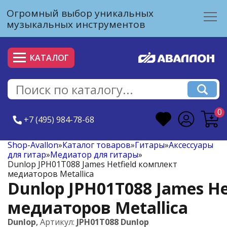
Огромный выбор уникальных
музыкальных инструментов
КАТАЛОГ
0
+7 (495) 984-78-68
Shop-Avallon
»
Каталог товаров
»
Гитары
»
Аксессуары
для гитар
»
Медиатор для гитары
»
Dunlop JPH01T088 James Hetfield комплект
медиаторов Metallica
Dunlop JPH01T088 James He
медиаторов Metallica
Dunlop
,
Артикул:
JPH01T088 Dunlop