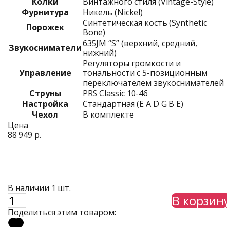
Колки
Винтажного стиля (Vintage-Style)
Фурнитура
Никель (Nickel)
Синтетическая кость (Synthetic
Порожек
Bone)
635JM “S” (верхний, средний,
Звукосниматели
нижний)
Регуляторы громкости и
Управление
тональности с 5-позиционным
переключателем звукоснимателей
Струны
PRS Classic 10-46
Настройка
Стандартная (E A D G B E)
Чехол
В комплекте
Цена
88 949 р.
В наличии 1 шт.
В корзин
Поделиться этим товаром: