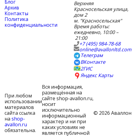
Блог
Верхняя
Архив
Красносельская улица,
Контакты
дом 2
Политика
м. "Красносельская"
конфиденциальности
Время работы:
ежедневно, 10:00 –
21:00
+7 (495) 984-78-68
online@avallonltd.com
Телеграм
ВКонтакте
2ГИС
Яндекс Карты
Вся информация,
размещённая на
При любом
сайте shop-avallon.ru,
использовании
носит
материалов
исключительно
сайта ссылка
© 2026 Аваллон
информационный
на
shop-
характер и ни при
avallon.ru
каких условиях не
обязательна.
является публичной