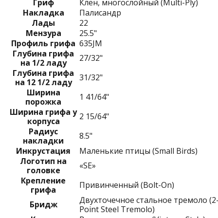
Гриф
Клен, многослойный (Multi-Ply)
Накладка
Палисандр
Лады
22
Мензура
25.5"
Профиль грифа
635JM
Глубина грифа
27/32"
на 1/2 ладу
Глубина грифа
31/32"
на 12 1/2 ладу
Ширина
1 41/64"
порожка
Ширина грифа у
2 15/64"
корпуса
Радиус
8.5"
накладки
Инкрустация
Маленькие птицы (Small Birds)
Логотип на
«SE»
головке
Крепление
Привинченный (Bolt-On)
грифа
Двухточечное стальное тремоло (2
Бридж
Point Steel Tremolo)