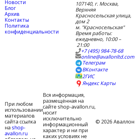
Новости
107140
,
г. Москва
,
Блог
Верхняя
Архив
Красносельская улица,
Контакты
дом 2
Политика
м. "Красносельская"
конфиденциальности
Время работы:
ежедневно, 10:00 –
21:00
+7 (495) 984-78-68
online@avallonltd.com
Телеграм
ВКонтакте
2ГИС
Яндекс Карты
Вся информация,
размещённая на
При любом
сайте shop-avallon.ru,
использовании
носит
материалов
исключительно
сайта ссылка
© 2026 Аваллон
информационный
на
shop-
характер и ни при
avallon.ru
каких условиях не