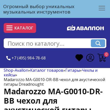
Огромный выбор уникальных
музыкальных инструментов
КАТАЛОГ
0
+7 (495) 984-78-68
Shop-Avallon
»
Каталог товаров
»
Гитары
»
Чехлы и
кейсы
»
Madarozzo MA-G0010-DR-BB чехол для акустической
гитары Dreadnought
Madarozzo MA-G0010-DR-
BB чехол для
акустической гитары