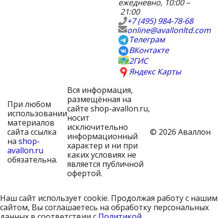
ежедневно, 10:00 –
21:00
+7 (495) 984-78-68
online@avallonltd.com
Телеграм
ВКонтакте
2ГИС
Яндекс Карты
Вся информация,
размещённая на
При любом
сайте shop-avallon.ru,
использовании
носит
материалов
исключительно
сайта ссылка
© 2026 Аваллон
информационный
на
shop-
характер и ни при
avallon.ru
каких условиях не
обязательна.
является публичной
офертой.
Наш сайт использует cookie. Продолжая работу с нашим
сайтом, Вы соглашаетесь на обработку персональных
данных в соответствии с
Политикой