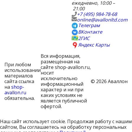
ежедневно, 10:00 –
21:00
+7 (495) 984-78-68
online@avallonltd.com
Телеграм
ВКонтакте
2ГИС
Яндекс Карты
Вся информация,
размещённая на
При любом
сайте shop-avallon.ru,
использовании
носит
материалов
исключительно
сайта ссылка
© 2026 Аваллон
информационный
на
shop-
характер и ни при
avallon.ru
каких условиях не
обязательна.
является публичной
офертой.
Наш сайт использует cookie. Продолжая работу с нашим
сайтом, Вы соглашаетесь на обработку персональных