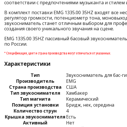
соответствии с предпочтениями музыканта и стилем 
В комплект поставки EMG 1335.00 35HZ входят все н
регулятор громкости, потенциометр тона, моновыход
звукосниматель станет отличным выбором для профе
создания своего уникального звучания на сцене.
EMG 1335.00 35HZ пассивный басовый звукосниматель х
по России.
* Спецификация, цвет и страна производства могут отличаться от указанных.
Характеристики
Тип
Звукосниматель для бас-г
Производитель
EMG
Страна производства
США
Тип звукоснимателя
Хамбакер
Тип магнита
Керамический
Позиция установки
Бридж, нек, середина
Количество струн
4
Крышка звукоснимателя
Есть
Активный
Нет