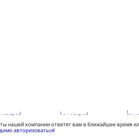
 товаров
66 товаров
55 т
сты нашей компании ответят вам в ближайшее время ил
димо авторизоваться!