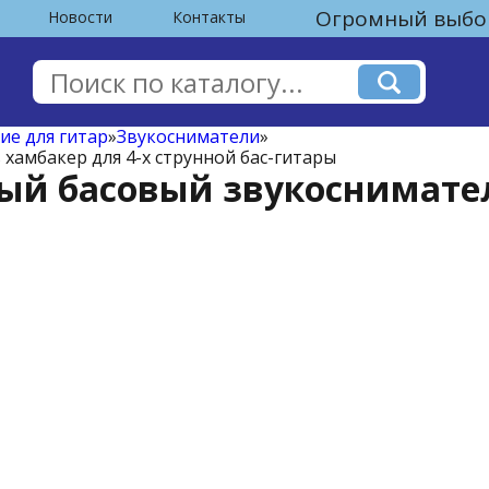
Огромный выбор
Новости
Контакты
е для гитар
»
Звукосниматели
»
хамбакер для 4-х струнной бас-гитары
ный басовый звукоснимател