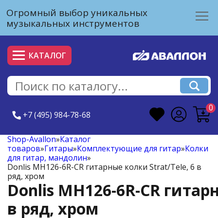
Огромный выбор уникальных
музыкальных инструментов
КАТАЛОГ
0
+7 (495) 984-78-68
Shop-Avallon
»
Каталог
товаров
»
Гитары
»
Комплектующие для гитар
»
Колки
для гитар, мандолин
»
Donlis MH126-6R-CR гитарные колки Strat/Tele, 6 в
ряд, хром
Donlis MH126-6R-CR гитарн
в ряд, хром