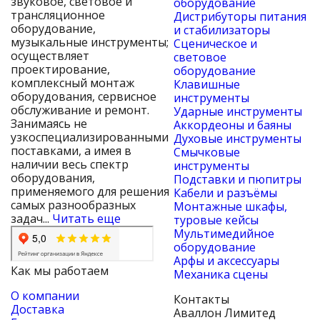
звуковое, световое и
оборудование
трансляционное
Дистрибуторы питания
оборудование,
и стабилизаторы
музыкальные инструменты;
Сценическое и
осуществляет
световое
проектирование,
оборудование
комплексный монтаж
Клавишные
оборудования, сервисное
инструменты
обслуживание и ремонт.
Ударные инструменты
Занимаясь не
Аккордеоны и баяны
узкоспециализированными
Духовые инструменты
поставками, а имея в
Смычковые
наличии весь спектр
инструменты
оборудования,
Подставки и пюпитры
применяемого для решения
Кабели и разъёмы
самых разнообразных
Монтажные шкафы,
задач...
Читать еще
туровые кейсы
Мультимедийное
оборудование
Арфы и аксессуары
Как мы работаем
Механика сцены
О компании
Контакты
Доставка
Аваллон Лимитед