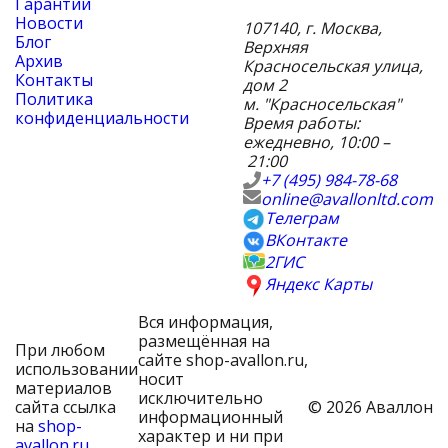
Гарантии
Новости
107140
,
г. Москва
,
Блог
Верхняя
Архив
Красносельская улица,
Контакты
дом 2
Политика
м. "Красносельская"
конфиденциальности
Время работы:
ежедневно, 10:00 –
21:00
+7 (495) 984-78-68
online@avallonltd.com
Телеграм
ВКонтакте
2ГИС
Яндекс Карты
Вся информация,
размещённая на
При любом
сайте shop-avallon.ru,
использовании
носит
материалов
исключительно
сайта ссылка
© 2026 Аваллон
информационный
на
shop-
характер и ни при
avallon.ru