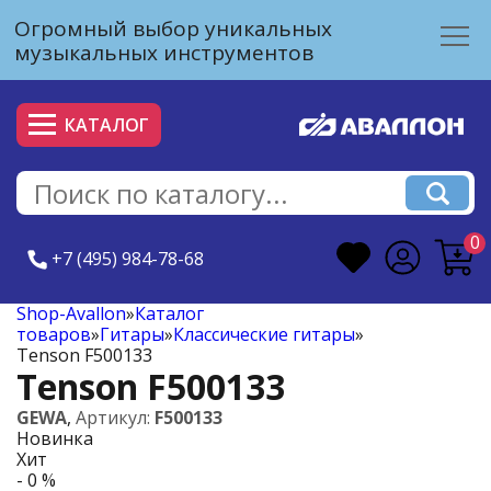
Огромный выбор уникальных
музыкальных инструментов
КАТАЛОГ
0
+7 (495) 984-78-68
Shop-Avallon
»
Каталог
товаров
»
Гитары
»
Классические гитары
»
Tenson F500133
Tenson F500133
GEWA
,
Артикул:
F500133
Новинка
Хит
- 0 %