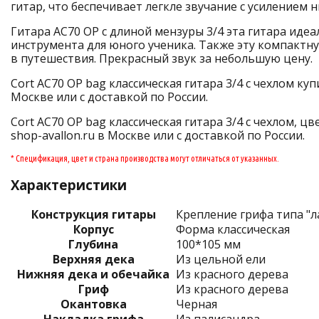
гитар, что беспечивает легкле звучание с усилением н
Гитара AC70 OP с длиной мензуры 3/4 эта гитара иде
инструмента для юного ученика. Также эту компактну
в путешествия. Прекрасный звук за небольшую цену.
Cort AC70 OP bag классическая гитара 3/4 с чехлом куп
Москве или с доставкой по России.
Cort AC70 OP bag классическая гитара 3/4 с чехлом, ц
shop-avallon.ru в Москве или с доставкой по России.
* Спецификация, цвет и страна производства могут отличаться от указанных.
Характеристики
Конструкция гитары
Крепление грифа типа "л
Корпус
Форма классическая
Глубина
100*105 мм
Верхняя дека
Из цельной ели
Нижняя дека и обечайка
Из красного дерева
Гриф
Из красного дерева
Окантовка
Черная
Накладка грифа
Из палисандра