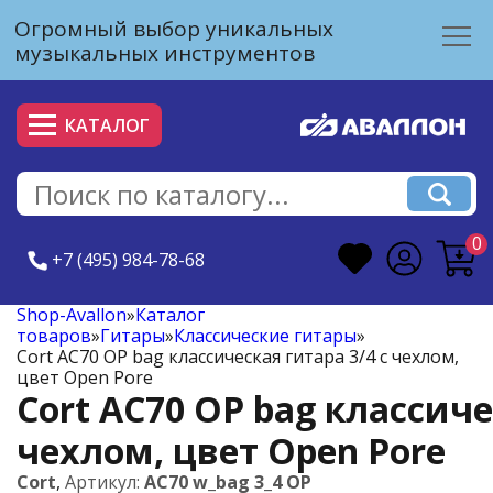
Огромный выбор уникальных
музыкальных инструментов
КАТАЛОГ
0
+7 (495) 984-78-68
Shop-Avallon
»
Каталог
товаров
»
Гитары
»
Классические гитары
»
Cort AC70 OP bag классическая гитара 3/4 с чехлом,
цвет Open Pore
Cort AC70 OP bag классиче
чехлом, цвет Open Pore
Cort
,
Артикул:
AC70 w_bag 3_4 OP