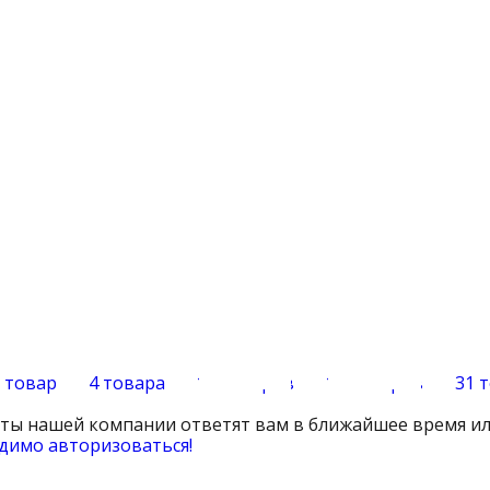
1 товар
4 товара
12 товаров
16 товаров
31 
сты нашей компании ответят вам в ближайшее время ил
димо авторизоваться!