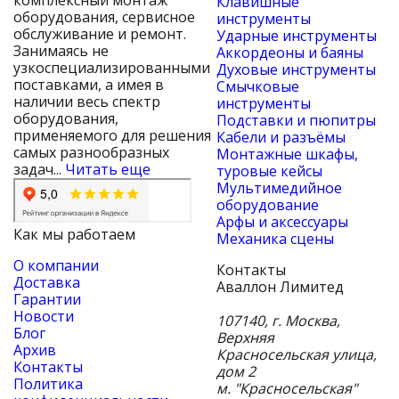
Клавишные
оборудования, сервисное
инструменты
обслуживание и ремонт.
Ударные инструменты
Занимаясь не
Аккордеоны и баяны
узкоспециализированными
Духовые инструменты
поставками, а имея в
Смычковые
наличии весь спектр
инструменты
оборудования,
Подставки и пюпитры
применяемого для решения
Кабели и разъёмы
самых разнообразных
Монтажные шкафы,
задач...
Читать еще
туровые кейсы
Мультимедийное
оборудование
Арфы и аксессуары
Как мы работаем
Механика сцены
О компании
Контакты
Доставка
Аваллон Лимитед
Гарантии
Новости
107140
,
г. Москва
,
Блог
Верхняя
Архив
Красносельская улица,
Контакты
дом 2
Политика
м. "Красносельская"