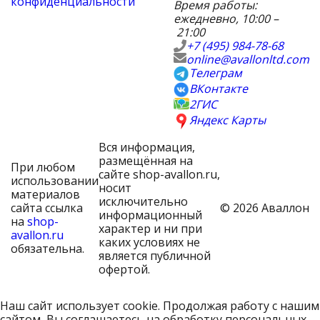
конфиденциальности
Время работы:
ежедневно, 10:00 –
21:00
+7 (495) 984-78-68
online@avallonltd.com
Телеграм
ВКонтакте
2ГИС
Яндекс Карты
Вся информация,
размещённая на
При любом
сайте shop-avallon.ru,
использовании
носит
материалов
исключительно
сайта ссылка
© 2026 Аваллон
информационный
на
shop-
характер и ни при
avallon.ru
каких условиях не
обязательна.
является публичной
офертой.
Наш сайт использует cookie. Продолжая работу с нашим
сайтом, Вы соглашаетесь на обработку персональных