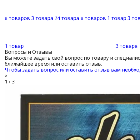
8 товаров
3 товара
24 товара
8 товаров
1 товар
3 то
1 товар
3 товара
Вопросы и Отзывы
Вы можете задать свой вопрос по товару и специали
ближайшее время или оставить отзыв.
Чтобы задать вопрос или оставить отзыв вам необхо
×
1 / 3